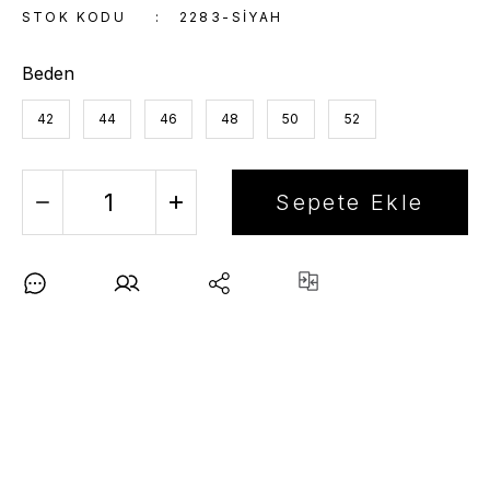
STOK KODU
2283-SIYAH
Beden
42
44
46
48
50
52
Sepete Ekle