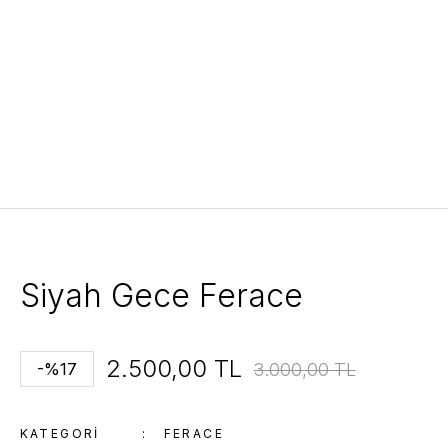
Siyah Gece Ferace
2.500,00 TL
3.000,00 TL
-%17
KATEGORI
FERACE