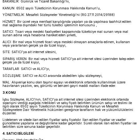
BAKANLIK: Gümrük ve Ticaret Bakanlığı’nı,
KANUN: 6502 sayılı Tüketicinin Korunması Hakkında Kanun’u,
YÖNETMELİK: Mesafeli Sözleşmeler Yönetmeliği’ni (RG:27.11.2014/29188)
HİZMET: Bir ücret veya menfaat karşılığında yapılan ya da yapılması taahhüt edilen
mal sağlama dışındaki her türlü tüketici işleminin konusunu ,
SATICI: Ticari veya mesleki faaliyetleri kapsamında tüketiciye mal sunan veya mal
sunan adına veya hesabına hareket eden şirketi,
ALICI: Bir mal veya hizmeti ticari veya mesleki olmayan amaçlarla edinen, kullanan
veya yararlanan gerçek ya da tüzel kişiyi,
SİTE: SATICI’ya ait internet sitesini,
SİPARİŞ VEREN: Bir mal veya hizmeti SATICI’ya ait internet sitesi üzerinden talep eden
gerçek ya da tüzel kişiyi,
TARAFLAR: SATICI ve ALICI’yı,
SÖZLEŞME: SATICI ve ALICI arasında akdedilen işbu sözleşmeyi,
MAL: Alışverişe konu olan taşınır eşyayı ve elektronik ortamda kullanılmak üzere
hazırlanan yazılım, ses, görüntü ve benzeri gayri maddi malları ifade eder.
3.KONU
İşbu Sözleşme, ALICI’nın, SATICI’ya ait internet sitesi üzerinden elektronik ortamda
siparişini verdiği aşağıda nitelikleri ve satış fiyatı belirtilen ürünün satışı ve teslimi ile
ilgili olarak 6502 sayılı Tüketicinin Korunması Hakkında Kanun ve Mesafeli
Sözleşmelere Dair Yönetmelik hükümleri gereğince tarafların hak ve yükümlülüklerini
düzenler.
Listelenen ve sitede ilan edilen fiyatlar satış fiyatıdır. İlan edilen fiyatlar ve vaatler
güncelleme yapılana ve değiştirilene kadar geçerlidir. Süreli olarak ilan edilen fiyatlar ise
belirtilen süre sonuna kadar geçerlidir.
4. SATICI BİLGİLERİ