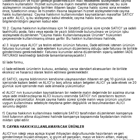
üstlenmeksizin ve hiçbir gerekçe göstermeksizin malı reddederek sözleşmeden cayma
hakkını kullanabilir. Hizmet sunumuna ilişkin mesafeli sözleşmelerde ise, bu süre
sözleşmenin imzalandığı tarihten itibaren başlar. Cayma hakkı süresi sona ermeden
önce, tüketicinin onayı ile hizmetin ifasına başlanan hizmet sözleşmelerinde cayma
hakkı kullanılamaz. Cayma hakkının kullanımından kaynaklanan masraflar SATICI’
ya aittir. ALICI, iş bu sözleşmeyi kabul etmekle, cayma hakkı konusunda
bilgilendirildiğini peşinen kabul eder.
10.2. Cayma hakkının kullanılması için 14 (ondört) günlük süre içinde SATICI' ya iadeli
taahhütlü posta, faks veya eposta ile yazılı bildirimde bulunulması ve ürünün işbu
sözleşmede düzenlenen "Cayma Hakkı Kullanılamayacak Ürünler" hükümleri
çerçevesinde kullanılmamış olması şarttır. Bu hakkın kullanılması halinde,
a) 3. kişiye veya ALICI’ ya teslim edilen ürünün faturası, (İade edilmek istenen ürünün
faturası kurumsal ise, iade ederken kurumun düzenlemiş olduğu iade faturası ile birlikte
gönderilmesi gerekmektedir. Faturası kurumlar adına düzenlenen sipariş iadeleri İADE
FATURASI kesilmediği takdirde tamamlanamayacaktır.)
b) İade formu,
c) İade edilecek ürünlerin kutusu, ambalajı, varsa standart aksesuarları ile birlikte
eksiksiz ve hasarsız olarak teslim edilmesi gerekmektedir.
d) SATICI, cayma bildiriminin kendisine ulaşmasından itibaren en geç 10 günlük süre
içerisinde toplam bedeli ve ALICI’yı borç altına sokan belgeleri ALICI’ ya iade etmek ve 20
günlük süre içerisinde malı iade almakla yükümlüdür.
e) ALICI’ nın kusurundan kaynaklanan bir nedenle malın değerinde bir azalma olursa
veya iade imkânsızlaşırsa ALICI kusuru oranında SATICI’ nın zararlarını tazmin
etmekle yükümlüdür. Ancak cayma hakkı süresi içinde malın veya ürünün usulüne
uygun kullanılması sebebiyle meydana gelen değişiklik ve bozulmalardan ALICI
sorumlu değildir.
f) Cayma hakkının kullanılması nedeniyle SATICI tarafından düzenlenen kampanya
limit tutarının altına düşülmesi halinde kampanya kapsamında faydalanılan indirim
miktarı iptal edilir.
11. CAYMA HAKKI KULLANILAMAYACAK ÜRÜNLER
ALICI’nın isteği veya açıkça kişisel ihtiyaçları doğrultusunda hazırlanan ve geri
gönderilmeye müsait olmayan, iç giyim alt parçaları, mayo ve bikini altları, makyaj