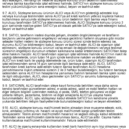
teyit edeceğini, herhangi bir nedenle sözleşme konusu ürün bedelinin ödenmemesi
ve/veya banka kayıtlarında iptal edilmesi halinde, SATICI’nın sözleşme konusu ürünü
teslim yükümlülüğünün sona ereceğini kabul, beyan ve taahhüt eder.
9.7. ALICI, Sözleşme konusu ürünün ALICI veya ALICI’nın gösterdiği adresteki kişi
ve/veya kuruluşa tesliminden sonra ALICI'ya ait kredi kartının yetkisiz kişilerce haksız
kullanılması sonucunda sözleşme konusu ürün bedelinin ilgili banka veya finans
kuruluşu tarafından SATICI'ya ödenmemesi halinde, ALICI Sözleşme konusu ürünü 3
gün içerisinde nakliye gideri SATICI’ya ait olacak şekilde SATICI’ya iade edeceğini kabul,
beyan ve taahhüt eder.
9.8. SATICI, tarafların iradesi dışında gelişen, önceden öngörülemeyen ve tarafların
borçlarını yerine getirmesini engelleyici ve/veya geciktirici hallerin oluşması gibi mücbir
sebepler halleri nedeni ile sözleşme konusu ürünü süresi içinde teslim edemez ise,
durumu ALICI'ya bildireceğini kabul, beyan ve taahhüt eder. ALICI da siparişin iptal
edilmesini, sözleşme konusu ürünün varsa emsali ile değiştirilmesini ve/veya teslimat
süresinin engelleyici durumun ortadan kalkmasına kadar ertelenmesini SATICI’dan talep
etme hakkını haizdir. ALICI tarafından siparişin iptal edilmesi halinde ALICI’nın nakit ile
yaptığı ödemelerde, ürün tutarı 14 gün içinde kendisine nakden ve defaten ödenir.
ALICI’nın kredi kartı ile yaptığı ödemelerde ise, ürün tutarı, siparişin ALICI tarafından
iptal edilmesinden sonra 14 gün içerisinde ilgili bankaya iade edilir. ALICI, SATICI
tarafından kredi kartına iade edilen tutarın banka tarafından ALICI hesabına
yansıtılmasına ilişkin ortalama sürecin 2 ile 3 haftayı bulabileceğini, bu tutarın bankaya
iadesinden sonra ALICI’nın hesaplarına yansıması halinin tamamen banka işlem süreci
ile ilgili olduğundan, ALICI, olası gecikmeler için SATICI’yı sorumlu tutamayacağını
kabul, beyan ve taahhüt eder.
9.9. SATICININ, ALICI tarafından siteye kayıt formunda belirtilen veya daha sonra
kendisi tarafından güncellenen adresi, e-posta adresi, sabit ve mobil telefon hatları ve
diğer iletişim bilgileri üzerinden mektup, e-posta, SMS, telefon görüşmesi ve diğer
yollarla iletişim, pazarlama, bildirim ve diğer amaçlarla ALICI’ya ulaşma hakkı
bulunmaktadır. ALICI, işbu sözleşmeyi kabul etmekle SATICI’nın kendisine yönelik
yukarıda belirtilen iletişim faaliyetlerinde bulunabileceğini kabul ve beyan etmektedir.
9.10. ALICI, sözleşme konusu mal/hizmeti teslim almadan önce muayene edecek; ezik,
kırık, ambalajı yırtılmış vb. hasarlı ve ayıplı mal/hizmeti kargo şirketinden teslim
almayacaktır. Teslim alınan mal/hizmetin hasarsız ve sağlam olduğu kabul edilecektir.
Teslimden sonra mal/hizmetin özenle korunması borcu, ALICI’ya aittir. Cayma hakkı
kullanılacaksa mal/hizmet kullanılmamalıdır. Fatura iade edilmelidir.
9.11. ALICI ile sipariş esnasında kullanılan kredi kartı hamilinin aynı kişi olmaması veya