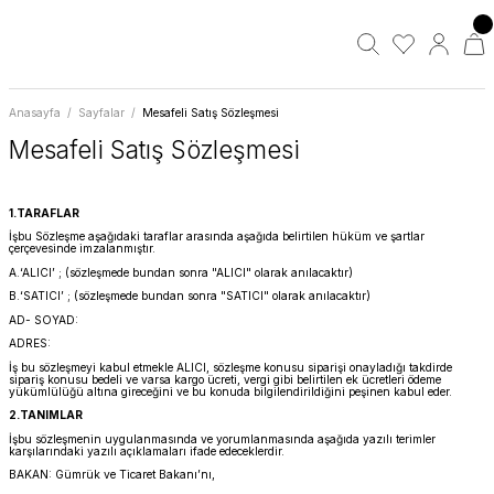
Anasayfa
Sayfalar
Mesafeli Satış Sözleşmesi
Mesafeli Satış Sözleşmesi
1.TARAFLAR
İşbu Sözleşme aşağıdaki taraflar arasında aşağıda belirtilen hüküm ve şartlar
çerçevesinde imzalanmıştır.
A.‘ALICI’ ; (sözleşmede bundan sonra "ALICI" olarak anılacaktır)
B.‘SATICI’ ; (sözleşmede bundan sonra "SATICI" olarak anılacaktır)
AD- SOYAD:
ADRES:
İş bu sözleşmeyi kabul etmekle ALICI, sözleşme konusu siparişi onayladığı takdirde
sipariş konusu bedeli ve varsa kargo ücreti, vergi gibi belirtilen ek ücretleri ödeme
yükümlülüğü altına gireceğini ve bu konuda bilgilendirildiğini peşinen kabul eder.
2.TANIMLAR
İşbu sözleşmenin uygulanmasında ve yorumlanmasında aşağıda yazılı terimler
karşılarındaki yazılı açıklamaları ifade edeceklerdir.
BAKAN: Gümrük ve Ticaret Bakanı’nı,