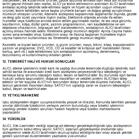
malzemeleri, tek kullanımlık ürünler, çabuk bozulma tehlikesi olan veya son kullanma
tarihi geçme ihtimali olan mallar, ALICI’ya teslim edilmesinin ardından ALICI tarafından
ambalajı açıldığı takdirde iade edilmesi sağlık ve hijyen açısından uygun olmayan
ürünler, teslim edildikten sonra başka ürünlerle karışan ve doğası gereği ayrıştırılması
mümkün olmayan ürünler, Abonelik sözleşmesi kapsamında sağlananlar dışında, gazete
ve dergi gibi süreli yayınlara ilişkin mallar, Elektronik ortamda anında ifa edilen
hizmetler veya tüketiciye anında teslim edilen gayrimaddi mallar, ile ses veya görüntü
kayıtlarının, kitap, dijital içerik, yazılım programlarının, veri kaydedebilme ve veri
depolama cihazlarının, bilgisayar sarf malzemelerinin, ambalajının ALICI tarafından
açılmış olması halinde iadesi Yönetmelik gereği mümkün değildir. Ayrıca Cayma hakkı
süresi sona ermeden önce, tüketicinin onayı ile ifasına başlanan hizmetlere ilişkin
cayma hakkının kullanılması da Yönetmelik gereği mümkün değildir.
Kozmetik ve kişisel bakım ürünleri, iç giyim ürünleri, mayo, bikini, kitap, kopyalanabilir
yazılım ve programlar, DVD, VCD, CD ve kasetler ile kırtasiye sarf malzemeleri (toner,
kartuş, şerit vb.) iade edilebilmesi için ambalajlarının açılmamış, denenmemiş,
bozulmamış ve kullanılmamış olmaları gerekir.
12. TEMERRÜT HALİ VE HUKUKİ SONUÇLARI
ALICI, ödeme işlemlerini kredi kartı ile yaptığı durumda temerrüde düştüğü takdirde, kart
sahibi banka ile arasındaki kredi kartı sözleşmesi çerçevesinde faiz ödeyeceğini ve
bankaya karşı sorumlu olacağını kabul, beyan ve taahhüt eder. Bu durumda ilgili banka
hukuki yollara başvurabilir; doğacak masrafları ve vekâlet ücretini ALICI’dan talep
edebilir ve her koşulda ALICI’nın borcundan dolayı temerrüde düşmesi halinde, ALICI,
borcun gecikmeli ifasından dolayı SATICI’nın uğradığı zarar ve ziyanını ödeyeceğini
kabul, beyan ve taahhüt eder
13. YETKİLİ MAHKEME
İşbu sözleşmeden doğan uyuşmazlıklarda şikayet ve itirazlar, Kanunda belirtilen parasal
sınırlar dâhilinde tüketicinin yerleşim yerinin bulunduğu veya tüketici işleminin
yapıldığı yerdeki tüketici sorunları hakem heyetine veya tüketici mahkemesine
yapılacaktır
14. YÜRÜRLÜK
ALICI, Site üzerinden verdiği siparişe ait ödemeyi gerçekleştirdiğinde işbu sözleşmenin
tüm şartlarını kabul etmiş sayılır. SATICI, siparişin gerçekleşmesi öncesinde işbu
sözleşmenin sitede ALICI tarafından okunup kabul edildiğine dair onay alacak şekilde
gerekli yazılımsal düzenlemeleri yapmakla yükümlüdür.