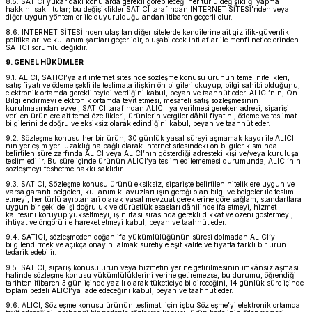
8.5. SATICI yukarıdaki konularda gerekli görebileceği her türlü değişikliği yapma
hakkını saklı tutar; bu değişiklikler SATICI tarafından INTERNET SİTESİ'nden veya
diğer uygun yöntemler ile duyurulduğu andan itibaren geçerli olur.
8.6. INTERNET SİTESİ'nden ulaşılan diğer sitelerde kendilerine ait gizlilik-güvenlik
politikaları ve kullanım şartları geçerlidir, oluşabilecek ihtilaflar ile menfi neticelerinden
SATICI sorumlu değildir.
9. GENEL HÜKÜMLER
9.1. ALICI, SATICI’ya ait internet sitesinde sözleşme konusu ürünün temel nitelikleri,
satış fiyatı ve ödeme şekli ile teslimata ilişkin ön bilgileri okuyup, bilgi sahibi olduğunu,
elektronik ortamda gerekli teyidi verdiğini kabul, beyan ve taahhüt eder. ALICI’nın; Ön
Bilgilendirmeyi elektronik ortamda teyit etmesi, mesafeli satış sözleşmesinin
kurulmasından evvel, SATICI tarafından ALICI' ya verilmesi gereken adresi, siparişi
verilen ürünlere ait temel özellikleri, ürünlerin vergiler dâhil fiyatını, ödeme ve teslimat
bilgilerini de doğru ve eksiksiz olarak edindiğini kabul, beyan ve taahhüt eder.
9.2. Sözleşme konusu her bir ürün, 30 günlük yasal süreyi aşmamak kaydı ile ALICI'
nın yerleşim yeri uzaklığına bağlı olarak internet sitesindeki ön bilgiler kısmında
belirtilen süre zarfında ALICI veya ALICI’nın gösterdiği adresteki kişi ve/veya kuruluşa
teslim edilir. Bu süre içinde ürünün ALICI’ya teslim edilememesi durumunda, ALICI’nın
sözleşmeyi feshetme hakkı saklıdır.
9.3. SATICI, Sözleşme konusu ürünü eksiksiz, siparişte belirtilen niteliklere uygun ve
varsa garanti belgeleri, kullanım kılavuzları işin gereği olan bilgi ve belgeler ile teslim
etmeyi, her türlü ayıptan arî olarak yasal mevzuat gereklerine göre sağlam, standartlara
uygun bir şekilde işi doğruluk ve dürüstlük esasları dâhilinde ifa etmeyi, hizmet
kalitesini koruyup yükseltmeyi, işin ifası sırasında gerekli dikkat ve özeni göstermeyi,
ihtiyat ve öngörü ile hareket etmeyi kabul, beyan ve taahhüt eder.
9.4. SATICI, sözleşmeden doğan ifa yükümlülüğünün süresi dolmadan ALICI’yı
bilgilendirmek ve açıkça onayını almak suretiyle eşit kalite ve fiyatta farklı bir ürün
tedarik edebilir.
9.5. SATICI, sipariş konusu ürün veya hizmetin yerine getirilmesinin imkânsızlaşması
halinde sözleşme konusu yükümlülüklerini yerine getiremezse, bu durumu, öğrendiği
tarihten itibaren 3 gün içinde yazılı olarak tüketiciye bildireceğini, 14 günlük süre içinde
toplam bedeli ALICI’ya iade edeceğini kabul, beyan ve taahhüt eder.
9.6. ALICI, Sözleşme konusu ürünün teslimatı için işbu Sözleşme’yi elektronik ortamda