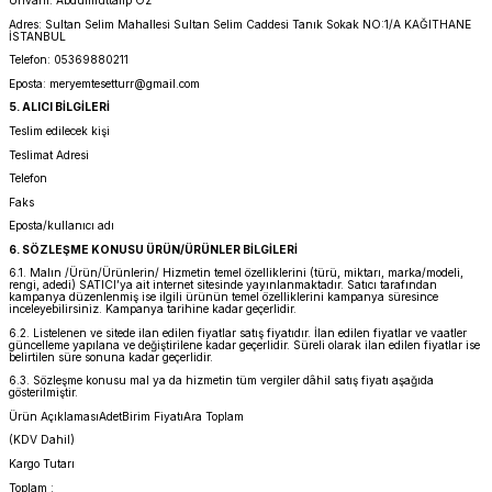
Ünvanı: Abdulmuttalip Öz
Adres: Sultan Selim Mahallesi Sultan Selim Caddesi Tanık Sokak NO:1/A KAĞITHANE
İSTANBUL
Telefon: 05369880211
Eposta: meryemtesetturr@gmail.com
5. ALICI BİLGİLERİ
Teslim edilecek kişi
Teslimat Adresi
Telefon
Faks
Eposta/kullanıcı adı
6. SÖZLEŞME KONUSU ÜRÜN/ÜRÜNLER BİLGİLERİ
6.1. Malın /Ürün/Ürünlerin/ Hizmetin temel özelliklerini (türü, miktarı, marka/modeli,
rengi, adedi) SATICI’ya ait internet sitesinde yayınlanmaktadır. Satıcı tarafından
kampanya düzenlenmiş ise ilgili ürünün temel özelliklerini kampanya süresince
inceleyebilirsiniz. Kampanya tarihine kadar geçerlidir.
6.2. Listelenen ve sitede ilan edilen fiyatlar satış fiyatıdır. İlan edilen fiyatlar ve vaatler
güncelleme yapılana ve değiştirilene kadar geçerlidir. Süreli olarak ilan edilen fiyatlar ise
belirtilen süre sonuna kadar geçerlidir.
6.3. Sözleşme konusu mal ya da hizmetin tüm vergiler dâhil satış fiyatı aşağıda
gösterilmiştir.
Ürün AçıklamasıAdetBirim FiyatıAra Toplam
(KDV Dahil)
Kargo Tutarı
Toplam :