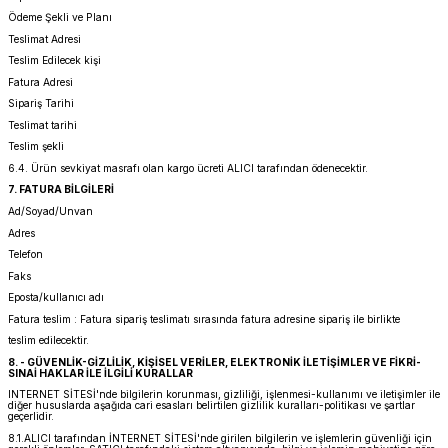
Ödeme Şekli ve Planı
Teslimat Adresi
Teslim Edilecek kişi
Fatura Adresi
Sipariş Tarihi
Teslimat tarihi
Teslim şekli
6.4. Ürün sevkiyat masrafı olan kargo ücreti ALICI tarafından ödenecektir.
7. FATURA BİLGİLERİ
Ad/Soyad/Unvan
Adres
Telefon
Faks
Eposta/kullanıcı adı
Fatura teslim : Fatura sipariş teslimatı sırasında fatura adresine sipariş ile birlikte
teslim edilecektir.
8. - GÜVENLİK-GİZLİLİK, KİŞİSEL VERİLER, ELEKTRONİK İLETİŞİMLER VE FİKRİ-
SINAİ HAKLAR İLE İLGİLİ KURALLAR
INTERNET SİTESİ'nde bilgilerin korunması, gizliliği, işlenmesi-kullanımı ve iletişimler ile
diğer hususlarda aşağıda cari esasları belirtilen gizlilik kuralları-politikası ve şartlar
geçerlidir.
8.1.ALICI tarafından İNTERNET SİTESİ'nde girilen bilgilerin ve işlemlerin güvenliği için