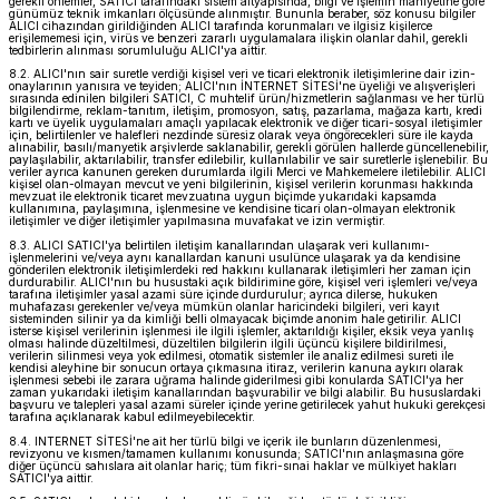
gerekli önlemler, SATICI tarafındaki sistem altyapısında, bilgi ve işlemin mahiyetine göre
günümüz teknik imkanları ölçüsünde alınmıştır. Bununla beraber, söz konusu bilgiler
ALICI cihazından girildiğinden ALICI tarafında korunmaları ve ilgisiz kişilerce
erişilememesi için, virüs ve benzeri zararlı uygulamalara ilişkin olanlar dahil, gerekli
tedbirlerin alınması sorumluluğu ALICI'ya aittir.
8.2. ALICI'nın sair suretle verdiği kişisel veri ve ticari elektronik iletişimlerine dair izin-
onaylarının yanısıra ve teyiden; ALICI'nın İNTERNET SİTESİ'ne üyeliği ve alışverişleri
sırasında edinilen bilgileri SATICI, C muhtelif ürün/hizmetlerin sağlanması ve her türlü
bilgilendirme, reklam-tanıtım, iletişim, promosyon, satış, pazarlama, mağaza kartı, kredi
kartı ve üyelik uygulamaları amaçlı yapılacak elektronik ve diğer ticari-sosyal iletişimler
için, belirtilenler ve halefleri nezdinde süresiz olarak veya öngörecekleri süre ile kayda
alınabilir, basılı/manyetik arşivlerde saklanabilir, gerekli görülen hallerde güncellenebilir,
paylaşılabilir, aktarılabilir, transfer edilebilir, kullanılabilir ve sair suretlerle işlenebilir. Bu
veriler ayrıca kanunen gereken durumlarda ilgili Merci ve Mahkemelere iletilebilir. ALICI
kişisel olan-olmayan mevcut ve yeni bilgilerinin, kişisel verilerin korunması hakkında
mevzuat ile elektronik ticaret mevzuatına uygun biçimde yukarıdaki kapsamda
kullanımına, paylaşımına, işlenmesine ve kendisine ticari olan-olmayan elektronik
iletişimler ve diğer iletişimler yapılmasına muvafakat ve izin vermiştir.
8.3. ALICI SATICI'ya belirtilen iletişim kanallarından ulaşarak veri kullanımı-
işlenmelerini ve/veya aynı kanallardan kanuni usulünce ulaşarak ya da kendisine
gönderilen elektronik iletişimlerdeki red hakkını kullanarak iletişimleri her zaman için
durdurabilir. ALICI'nın bu husustaki açık bildirimine göre, kişisel veri işlemleri ve/veya
tarafına iletişimler yasal azami süre içinde durdurulur; ayrıca dilerse, hukuken
muhafazası gerekenler ve/veya mümkün olanlar haricindeki bilgileri, veri kayıt
sisteminden silinir ya da kimliği belli olmayacak biçimde anonim hale getirilir. ALICI
isterse kişisel verilerinin işlenmesi ile ilgili işlemler, aktarıldığı kişiler, eksik veya yanlış
olması halinde düzeltilmesi, düzeltilen bilgilerin ilgili üçüncü kişilere bildirilmesi,
verilerin silinmesi veya yok edilmesi, otomatik sistemler ile analiz edilmesi sureti ile
kendisi aleyhine bir sonucun ortaya çıkmasına itiraz, verilerin kanuna aykırı olarak
işlenmesi sebebi ile zarara uğrama halinde giderilmesi gibi konularda SATICI'ya her
zaman yukarıdaki iletişim kanallarından başvurabilir ve bilgi alabilir. Bu hususlardaki
başvuru ve talepleri yasal azami süreler içinde yerine getirilecek yahut hukuki gerekçesi
tarafına açıklanarak kabul edilmeyebilecektir.
8.4. INTERNET SİTESİ'ne ait her türlü bilgi ve içerik ile bunların düzenlenmesi,
revizyonu ve kısmen/tamamen kullanımı konusunda; SATICI'nın anlaşmasına göre
diğer üçüncü sahıslara ait olanlar hariç; tüm fikri-sınai haklar ve mülkiyet hakları
SATICI'ya aittir.