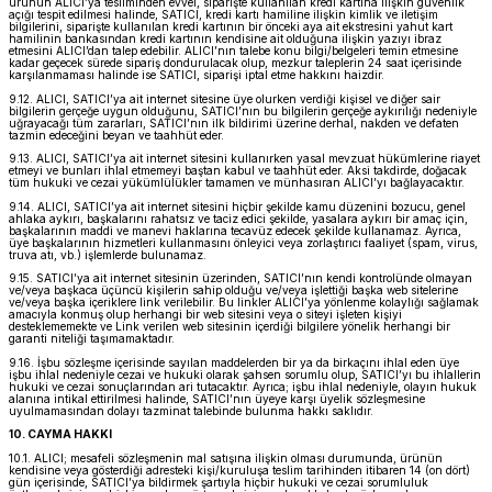
ürünün ALICI’ya tesliminden evvel, siparişte kullanılan kredi kartına ilişkin güvenlik
açığı tespit edilmesi halinde, SATICI, kredi kartı hamiline ilişkin kimlik ve iletişim
bilgilerini, siparişte kullanılan kredi kartının bir önceki aya ait ekstresini yahut kart
hamilinin bankasından kredi kartının kendisine ait olduğuna ilişkin yazıyı ibraz
etmesini ALICI’dan talep edebilir. ALICI’nın talebe konu bilgi/belgeleri temin etmesine
kadar geçecek sürede sipariş dondurulacak olup, mezkur taleplerin 24 saat içerisinde
karşılanmaması halinde ise SATICI, siparişi iptal etme hakkını haizdir.
9.12. ALICI, SATICI’ya ait internet sitesine üye olurken verdiği kişisel ve diğer sair
bilgilerin gerçeğe uygun olduğunu, SATICI’nın bu bilgilerin gerçeğe aykırılığı nedeniyle
uğrayacağı tüm zararları, SATICI’nın ilk bildirimi üzerine derhal, nakden ve defaten
tazmin edeceğini beyan ve taahhüt eder.
9.13. ALICI, SATICI’ya ait internet sitesini kullanırken yasal mevzuat hükümlerine riayet
etmeyi ve bunları ihlal etmemeyi baştan kabul ve taahhüt eder. Aksi takdirde, doğacak
tüm hukuki ve cezai yükümlülükler tamamen ve münhasıran ALICI’yı bağlayacaktır.
9.14. ALICI, SATICI’ya ait internet sitesini hiçbir şekilde kamu düzenini bozucu, genel
ahlaka aykırı, başkalarını rahatsız ve taciz edici şekilde, yasalara aykırı bir amaç için,
başkalarının maddi ve manevi haklarına tecavüz edecek şekilde kullanamaz. Ayrıca,
üye başkalarının hizmetleri kullanmasını önleyici veya zorlaştırıcı faaliyet (spam, virus,
truva atı, vb.) işlemlerde bulunamaz.
9.15. SATICI’ya ait internet sitesinin üzerinden, SATICI’nın kendi kontrolünde olmayan
ve/veya başkaca üçüncü kişilerin sahip olduğu ve/veya işlettiği başka web sitelerine
ve/veya başka içeriklere link verilebilir. Bu linkler ALICI’ya yönlenme kolaylığı sağlamak
amacıyla konmuş olup herhangi bir web sitesini veya o siteyi işleten kişiyi
desteklememekte ve Link verilen web sitesinin içerdiği bilgilere yönelik herhangi bir
garanti niteliği taşımamaktadır.
9.16. İşbu sözleşme içerisinde sayılan maddelerden bir ya da birkaçını ihlal eden üye
işbu ihlal nedeniyle cezai ve hukuki olarak şahsen sorumlu olup, SATICI’yı bu ihlallerin
hukuki ve cezai sonuçlarından ari tutacaktır. Ayrıca; işbu ihlal nedeniyle, olayın hukuk
alanına intikal ettirilmesi halinde, SATICI’nın üyeye karşı üyelik sözleşmesine
uyulmamasından dolayı tazminat talebinde bulunma hakkı saklıdır.
10. CAYMA HAKKI
10.1. ALICI; mesafeli sözleşmenin mal satışına ilişkin olması durumunda, ürünün
kendisine veya gösterdiği adresteki kişi/kuruluşa teslim tarihinden itibaren 14 (on dört)
gün içerisinde, SATICI’ya bildirmek şartıyla hiçbir hukuki ve cezai sorumluluk