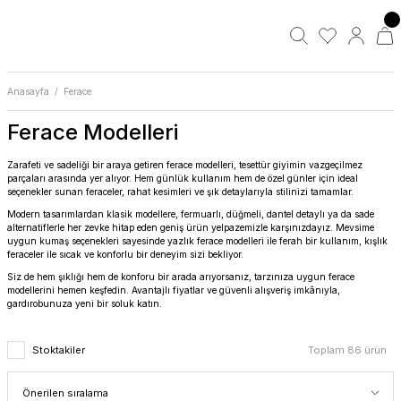
Anasayfa
Ferace
Ferace Modelleri
Zarafeti ve sadeliği bir araya getiren ferace modelleri, tesettür giyimin vazgeçilmez
parçaları arasında yer alıyor. Hem günlük kullanım hem de özel günler için ideal
seçenekler sunan feraceler, rahat kesimleri ve şık detaylarıyla stilinizi tamamlar.
Modern tasarımlardan klasik modellere, fermuarlı, düğmeli, dantel detaylı ya da sade
alternatiflerle her zevke hitap eden geniş ürün yelpazemizle karşınızdayız. Mevsime
uygun kumaş seçenekleri sayesinde yazlık ferace modelleri ile ferah bir kullanım, kışlık
feraceler ile sıcak ve konforlu bir deneyim sizi bekliyor.
Siz de hem şıklığı hem de konforu bir arada arıyorsanız, tarzınıza uygun ferace
modellerini hemen keşfedin. Avantajlı fiyatlar ve güvenli alışveriş imkânıyla,
gardırobunuza yeni bir soluk katın.
Stoktakiler
Toplam 86 ürün