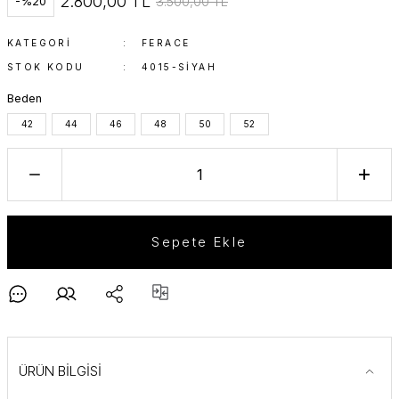
2.800,00 TL
3.500,00 TL
-%20
KATEGORI
FERACE
STOK KODU
4015-SIYAH
Beden
42
44
46
48
50
52
Sepete Ekle
ÜRÜN BİLGİSİ