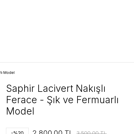
rlı Model
Saphir Lacivert Nakışlı
Ferace - Şık ve Fermuarlı
Model
2.800,00 TL
3.500,00 TL
-%20