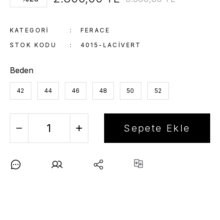
KATEGORI
FERACE
STOK KODU
4015-LACIVERT
Beden
42
44
46
48
50
52
Sepete Ekle