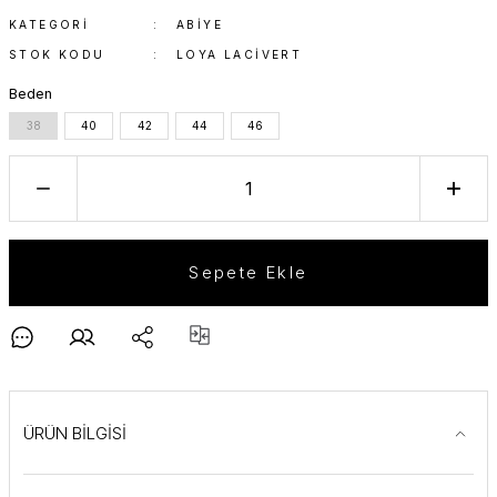
KATEGORI
ABIYE
STOK KODU
LOYA LACIVERT
Beden
38
40
42
44
46
Sepete Ekle
ÜRÜN BİLGİSİ