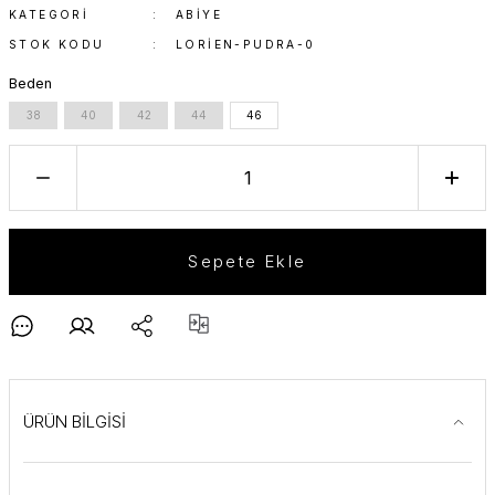
KATEGORI
ABIYE
STOK KODU
LORIEN-PUDRA-0
Beden
38
40
42
44
46
Sepete Ekle
ÜRÜN BİLGİSİ