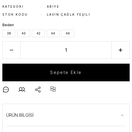
KATEGORI
ABIYE
STOK KODU
LAVIN ÇAĞLA YEŞILI
Beden
38
40
42
44
46
Sepete Ekle
ÜRÜN BİLGİSİ