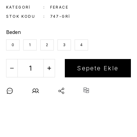
KATEGORI
FERACE
STOK KODU
747-GRI
Beden
0
1
2
3
4
Sepete Ekle