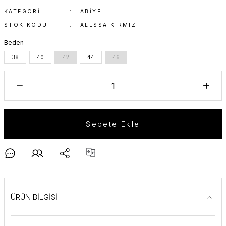
KATEGORI
ABIYE
STOK KODU
ALESSA KIRMIZI
Beden
38
40
42
44
46
Sepete Ekle
ÜRÜN BİLGİSİ